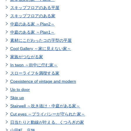
スキップフロアのある平屋
スキップフロアのある家
中庭のある家 ～Plan2～
中庭のある家 ～Plan1～
素材にこだわったコの字型の平屋
Cool Gallery ～家に見えない家～
家族がつながる家
In twon ～街中に佇む家～
スローライフを満喫する家
Coexistence of vintage and modern
Up to door
Skip up
Stairwell ～吹き抜け・中庭がある家～
Cut eyes ～プライバシーが守られた家～
日当たりと動線が叶える、くつろぎの家
山田町 店舗