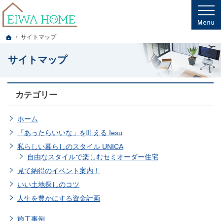
プロの目線からご提案。岩手県釜石市・大槌町の注文住宅・新築戸建てを手がける
岩手県釜石市・大槌町の新築・注文住宅・新築戸建てを手がける工務店ならエイワ
ホーム
サイトマップ
サイトマップ
カテゴリー
ホーム
「あったらいいな」を叶える Iesu
私らしい暮らしのスタイル UNICA
自由なスタイルで楽しむセミオーダー住宅
見て納得のイベント案内！
いい土地探しのコツ
人生を豊かにする資金計画
施工事例