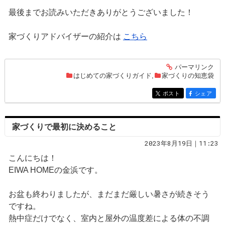
最後までお読みいただきありがとうございました！
家づくりアドバイザーの紹介は
こちら
パーマリンク
entry159
はじめての家づくりガイド
,
家づくりの知恵袋
ポスト
シェア
entry159
entry159
家づくりで最初に決めること
2023年8月19日｜11:23
こんにちは！
EIWA HOMEの金浜です。
お盆も終わりましたが、まだまだ厳しい暑さが続きそう
ですね。
熱中症だけでなく、室内と屋外の温度差による体の不調