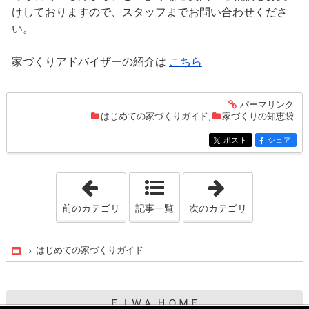
けしておりますので、スタッフまでお問い合わせくださ
い。
家づくりアドバイザーの紹介は
こちら
パーマリンク
entry121
はじめての家づくりガイド
,
家づくりの知恵袋
ポスト
シェア
entry121
entry121
「家づくりの知恵袋」
「インテリ
前のカテゴリ
記事一覧
次のカテゴリ
はじめての家づくりガイド
Home
ＥＩＷＡ ＨＯＭＥ