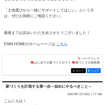
「土地選びから一緒にサポートしてほしい」という方
は、ぜひお気軽にご相談ください。
最後までお読みいただきありがとうございました！
EIWA HOMEのホームページは
こちら
パーマリンク
entry254
はじめての家づくりガイド
,
家づくりの知恵袋
ポスト
シェア
entry254
entry254
家づくりを計画する第一歩～始めにやるべきこと～
2025年1月10日｜17:00
こんにちは！