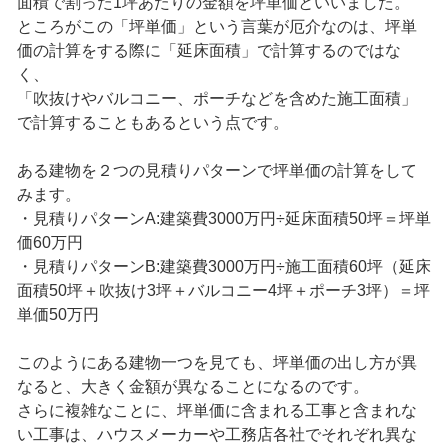
面積で割った1坪あたりの金額を坪単価といいました。
ところがこの「坪単価」という言葉が厄介なのは、坪単
価の計算をする際に「延床面積」で計算するのではな
く、
「吹抜けやバルコニー、ポーチなどを含めた施工面積」
で計算することもあるという点です。
ある建物を２つの見積りパターンで坪単価の計算をして
みます。
・見積りパターンA:建築費3000万円÷延床面積50坪＝坪単
価60万円
・見積りパターンB:建築費3000万円÷施工面積60坪（延床
面積50坪＋吹抜け3坪＋バルコニー4坪＋ポーチ3坪）＝坪
単価50万円
このようにある建物一つを見ても、坪単価の出し方が異
なると、大きく金額が異なることになるのです。
さらに複雑なことに、坪単価に含まれる工事と含まれな
い工事は、ハウスメーカーや工務店各社でそれぞれ異な