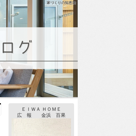
家づくりの知恵袋
ＥＩＷＡ ＨＯＭＥ
広 報 金浜 百果