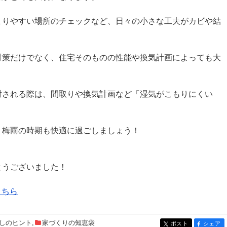
まりやすい場所のチェックなど、日々の小さな工夫がカビや結
対策だけでなく、住宅そのものの性能や換気計画によっても大
討される際は、間取りや換気計画など「湿気がこもりにくい
。
、梅雨の時期も快適に過ごしましょう！
とうございました！
こちら
しのヒント
,
家づくりの知恵袋
ポスト
シェア
entry287
entry287