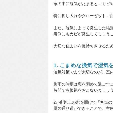
家の中に湿気がたまると、カビ
特に押し入れやクローゼット、
また、湿気によって発生した結
裏側にもカビが発生してしまう
大切な住まいを長持ちさせるた
1. こまめな換気で湿気
湿気対策でまず大切なのが、室
梅雨の時期は窓を閉めて過ごす
時間でも換気をおこないましょ
2か所以上の窓を開けて「空気
風の通り道ができることで、室