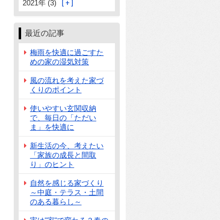
2021年 (3)
最近の記事
梅雨を快適に過ごすた
めの家の湿気対策
風の流れを考えた家づ
くりのポイント
使いやすい玄関収納
で、毎日の「ただい
ま」を快適に
新生活の今、考えたい
「家族の成長と間取
り」のヒント
自然を感じる家づくり
～中庭・テラス・土間
のある暮らし～