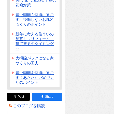
実は"家"で変わる？春の
花粉対策
寒い季節も快適に過ご
す、後悔しないお風呂
づくりのポイント
新年に考える住まいの
見直し～リフォーム・
建て替えのタイミング
～
大掃除がラクになる家
づくりの工夫
寒い季節を快適に過ご
す！あたたかい家づく
りのポイント
Post
Share
このブログを購読