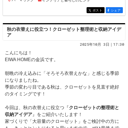
インテリアと暮らしのヒント
entry265
ポスト
シェア
entry265
entry265
秋の衣替えに役立つ！クローゼット整理術と収納アイデ
ア
2025年10月 3日｜17:30
こんにちは！
EIWA HOMEの金浜です。
朝晩の冷え込みに「そろそろ衣替えかな」と感じる季節
になりましたね。
季節の変わり目である秋は、クローゼットを見直す絶好
のタイミングです！
今回は、秋の衣替えに役立つ『
クローゼットの整理術と
収納アイデア
』をご紹介いたします！
家づくりで「大容量のクローゼット」をご検討中の方に