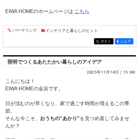
EIWA HOMEのホームページは
こちら
パーマリンク
インテリアと暮らしのヒント
entry268
ポスト
シェア
entry268
entry268
照明でつくるあたたかい暮らしのアイデア
2025年11月14日｜15:00
こんにちは！
EIWA HOMEの金浜です。
日が沈むのが早くなり、家で過ごす時間が増えるこの季
節。
そんな今こそ、
おうちの"あかり"
を見つめ直してみませ
んか？