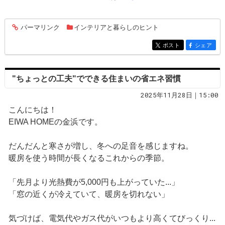
パーマリンク
インテリアと暮らしのヒント
entry275
ポスト
シェア
entry275
entry275
"ちょっとの工夫"でできる住まいの省エネ習慣
2025年11月28日｜15:00
こんにちは！
EIWA HOMEの金浜です。
だんだんと寒さが増し、冬への足音を感じますね。
暖房を使う時間が長くなるこれからの季節。
「先月より光熱費が5,000円も上がっていた...」
「窓の近くが冷えていて、暖房を切れない」
気づけば、電気代やガス代がいつもより高くてびっくり...