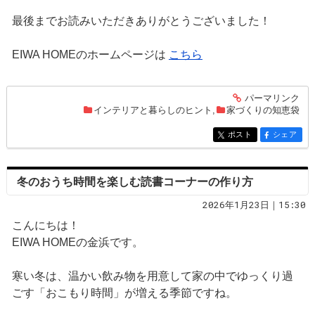
最後までお読みいただきありがとうございました！
EIWA HOMEのホームページは
こちら
パーマリンク
entry287
インテリアと暮らしのヒント
,
家づくりの知恵袋
ポスト
シェア
entry287
entry287
冬のおうち時間を楽しむ読書コーナーの作り方
2026年1月23日｜15:30
こんにちは！
EIWA HOMEの金浜です。
寒い冬は、温かい飲み物を用意して家の中でゆっくり過
ごす「おこもり時間」が増える季節ですね。