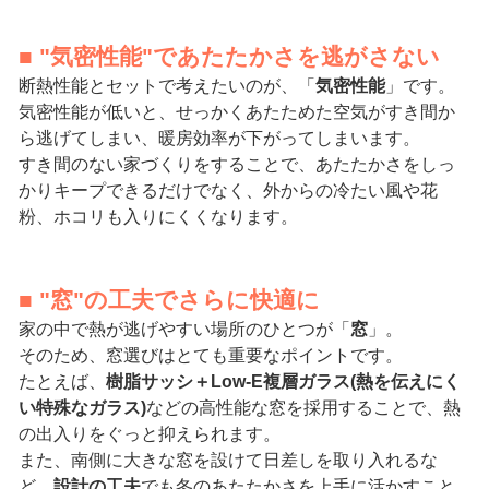
■ "気密性能"であたたかさを逃がさない
断熱性能とセットで考えたいのが、「
気密性能
」です。
気密性能が低いと、せっかくあたためた空気がすき間か
ら逃げてしまい、暖房効率が下がってしまいます。
すき間のない家づくりをすることで、あたたかさをしっ
かりキープできるだけでなく、外からの冷たい風や花
粉、ホコリも入りにくくなります。
■ "窓"の工夫でさらに快適に
家の中で熱が逃げやすい場所のひとつが「
窓
」。
そのため、窓選びはとても重要なポイントです。
たとえば、
樹脂サッシ＋Low-E複層ガラス(熱を伝えにく
い特殊なガラス)
などの高性能な窓を採用することで、熱
の出入りをぐっと抑えられます。
また、南側に大きな窓を設けて日差しを取り入れるな
ど、
設計の工夫
でも冬のあたたかさを上手に活かすこと