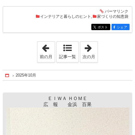
パーマリンク
entry256
インテリアと暮らしのヒント
,
家づくりの知恵袋
ポスト
シェア
entry256
entry256
「2025年9月」
「2025年11月」
前の月
記事一覧
次の月
2025年10月
Home
ＥＩＷＡ ＨＯＭＥ
広 報 金浜 百果