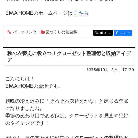
EIWA HOMEのホームページは
こちら
パーマリンク
家づくりの知恵袋
entry257
ポスト
シェア
entry257
entry257
秋の衣替えに役立つ！クローゼット整理術と収納アイデ
ア
2025年10月 3日｜17:30
こんにちは！
EIWA HOMEの金浜です。
朝晩の冷え込みに「そろそろ衣替えかな」と感じる季節
になりましたね。
季節の変わり目である秋は、クローゼットを見直す絶好
のタイミングです！
今回は、秋の衣替えに役立つ『
クローゼットの整理術と