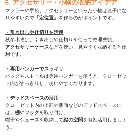
5. アクセサリー・小物の収納アイデア
マフラーや手袋、アクセサリーといった小物は迷子にな
りやすいので
「定位置」
を作るのがポイントです。
・引き出しや仕切りを活用
秋冬小物は、引き出しや仕切りを使って整理整頓。
アクセサリーケース
などを使い、見やすく収納すると便
利です。
・専用ハンガーでスッキリ
バッグやストールは専用ハンガーを使うと、クローゼッ
ト内がすっきりし、使いやすくなります。
・デッドスペースの活用
クローゼット内の上部や側面などのデッドスペースに
は、
棚
や
フック
を取り付け、
帽子やシューズを収納して
縦の空間
を有効活用しましょ
う。