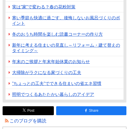
実は"家"で変わる？春の花粉対策
寒い季節も快適に過ごす、後悔しないお風呂づくりのポ
イント
冬のおうち時間を楽しむ読書コーナーの作り方
新年に考える住まいの見直し～リフォーム・建て替えの
タイミング～
年末のご挨拶と年末年始休業のお知らせ
大掃除がラクになる家づくりの工夫
"ちょっとの工夫"でできる住まいの省エネ習慣
照明でつくるあたたかい暮らしのアイデア
Post
Share
このブログを購読