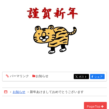
パーマリンク
お知らせ
entry124
ポスト
シェア
entry124
entry124
お知らせ
新年あけましておめでとうございます
Home
PageTop