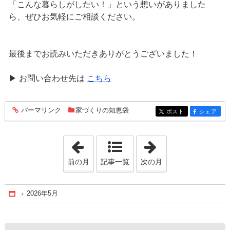
「こんな暮らしがしたい！」という想いがありました
ら、ぜひお気軽にご相談ください。
最後までお読みいただきありがとうございました！
▶ お問い合わせ先は
こちら
パーマリンク
家づくりの知恵袋
entry283
ポスト
シェア
entry283
entry283
「2026年4月」
「2026年6月」
前の月
記事一覧
次の月
2026年5月
Home