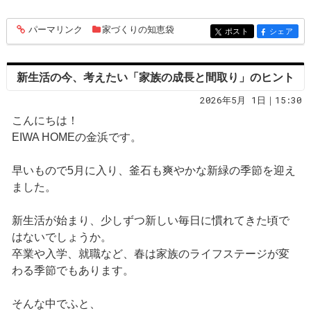
パーマリンク
家づくりの知恵袋
entry284
ポスト
シェア
entry284
entry284
新生活の今、考えたい「家族の成長と間取り」のヒント
2026年5月 1日｜15:30
こんにちは！
EIWA HOMEの金浜です。
早いもので5月に入り、釜石も爽やかな新緑の季節を迎え
ました。
新生活が始まり、少しずつ新しい毎日に慣れてきた頃で
はないでしょうか。
卒業や入学、就職など、春は家族のライフステージが変
わる季節でもあります。
そんな中でふと、