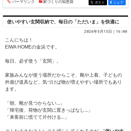
パーマリンク
家づくりの知恵袋
entry286
ポスト
シェア
entry286
entry286
使いやすい玄関収納で、毎日の「ただいま」を快適に
2026年5月15日｜16:00
こんにちは！
EIWA HOMEの金浜です。
毎日、必ず使う「玄関」。
家族みんなが使う場所だからこそ、靴や上着、子どもの
外遊び道具など、気づけば物が増えやすい場所でもあり
ます。
「朝、靴が見つからない...」
「帰宅後、荷物が玄関に置きっぱなし...」
「来客前に慌てて片付ける...」