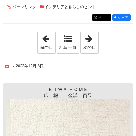
パーマリンク
インテリアと暮らしのヒント
entry163
ポスト
シェア
entry163
entry163
「2023年12月 2日」
「2023年12月14
前の日
記事一覧
次の日
2023年12月 8日
Home
ＥＩＷＡ ＨＯＭＥ
広 報 金浜 百果