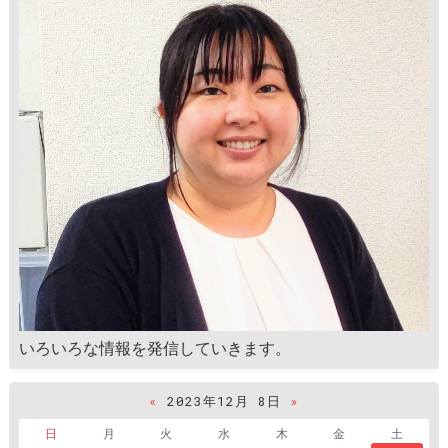
いろいろな情報を発信していきます。
«
2023年12月 8日
»
日
月
火
水
木
金
土