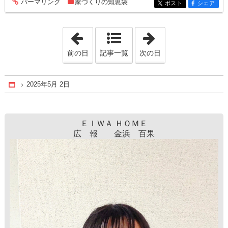
パーマリンク
家づくりの知恵袋
entry244
ポスト
シェア
entry244
entry244
「2025年4月19日」
「2025年5月16日
前の日
記事一覧
次の日
2025年5月 2日
Home
ＥＩＷＡ ＨＯＭＥ
広 報 金浜 百果