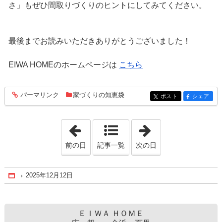
さ」もぜひ間取りづくりのヒントにしてみてください。
最後までお読みいただきありがとうございました！
EIWA HOMEのホームページは
こちら
パーマリンク
家づくりの知恵袋
entry271
ポスト
シェア
entry271
entry271
「2025年11月28日」
「2025年12月26
前の日
記事一覧
次の日
2025年12月12日
Home
ＥＩＷＡ ＨＯＭＥ