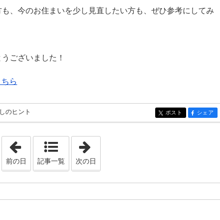
方も、今のお住まいを少し見直したい方も、ぜひ参考にしてみ
とうございました！
こちら
しのヒント
ポスト
シェア
entry275
entry275
「2026年1月 9日」
「2026年2月 6日」
前の日
記事一覧
次の日