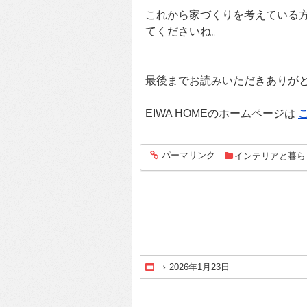
これから家づくりを考えている
てくださいね。
最後までお読みいただきありが
EIWA HOMEのホームページは
パーマリンク
インテリアと暮ら
entry275
2026年1月23日
Home