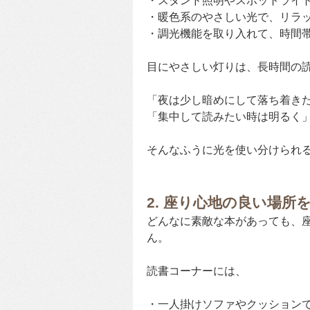
・スタンド照明やスポットライ
・暖色系のやさしい光で、リラ
・調光機能を取り入れて、時間
目にやさしい灯りは、長時間の
「夜は少し暗めにして落ち着き
「集中して読みたい時は明るく
そんなふうに光を使い分けられ
2. 座り心地の良い場所
どんなに素敵な本があっても、
ん。
読書コーナーには、
・一人掛けソファやクッション